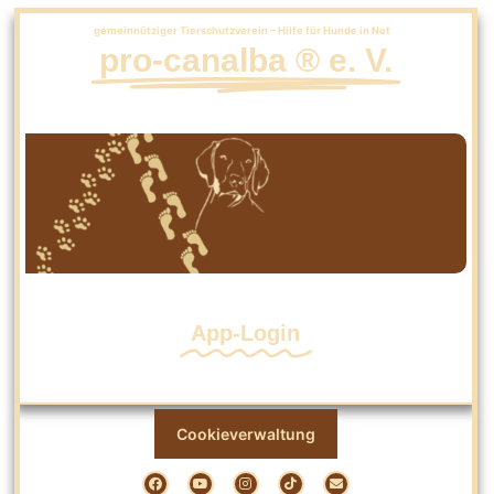
gemeinnütziger Tierschutzverein – Hilfe für Hunde in Not
pro-canalba ® e. V.
App-Login
Cookieverwaltung