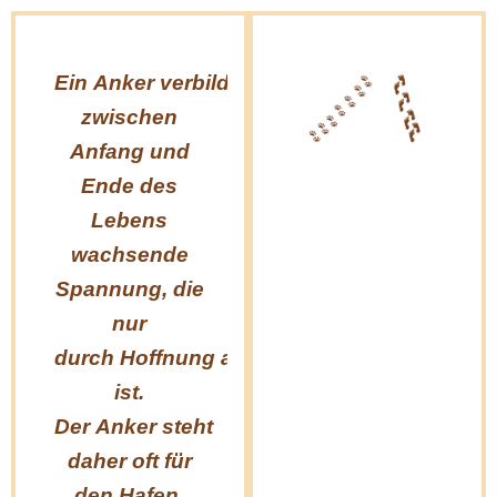
Meine erste
E
Ein
Anker verbildlicht jene
Trapofahrt
zwischen
vom 21. -
üb
Anfang und
05.04.2020,
Ende des
das erste Mal
Hu
Lebens
den Sicheren
of
wachsende
Hafen sehen,
E
Spannung, die
das erste Mal
nur
Salomon
durch Hoffnung auszuhalten
sehen, den
ist.
Bruder von
Der Anker steht
en
meiner Ronja,
daher oft für
der letzte
ve
den Hafen,