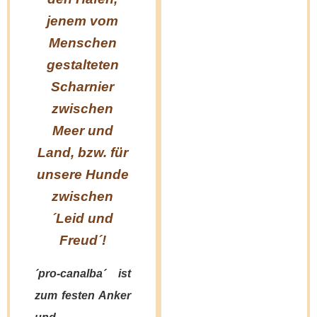
von den
jenem vom
Geschwistern,
z
Menschen
der noch kein
se
gestalteten
Zuhause
Scharnier
gefunden
ih
zwischen
hat.
G
Meer und
Angekommen,
Land, bzw. für
ich schaue
unsere Hunde
mir alles an -
U
zwischen
der Sichere
da
´Leid und
Hafen,
Freud´!
großartig für
´pro-canalba´ ist
die, die es bis
r
zum festen Anker
hierher
s