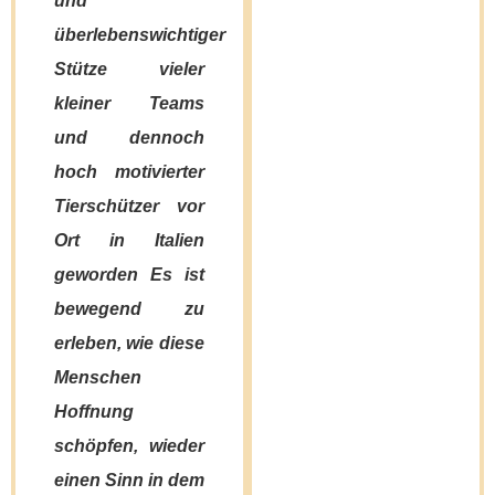
und
geschafft
sie
ene
überlebenswichtiger
haben. Doch
ei
Stütze vieler
sie suchen -
kleiner Teams
BRAUCHEN
und dennoch
alle ein
hoch motivierter
richtiges
Tierschützer vor
Zuhause.
chicht
Ort in Italien
Diese
geworden Es ist
"Erkenntnis"
bewegend zu
hat mich wie
erleben, wie diese
ein Blitz
Menschen
getroffen -
Hoffnung
ich dachte,
schöpfen, wieder
unseren
einen Sinn in dem