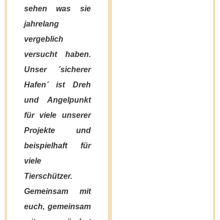
Fellchen geht
sehen was sie
es gut und
jahrelang
sie sind
vergeblich
sicher. Das
versucht haben.
STIMMT
Unser ´sicherer
auch,
Hafen´ ist Dreh
trotzdem
und Angelpunkt
lechzen fast
für viele unserer
alle Fellchen
Projekte und
nach
beispielhaft für
Aufmerksamkeit
viele
und freuen
Tierschützer.
sich einen
Gemeinsam mit
Keks, wenn
euch, gemeinsam
eine