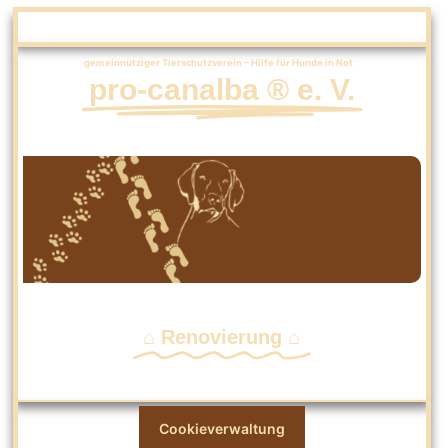
gemeinnütziger Tierschutzverein – Hilfe für Hunde in Not
pro-canalba ® e. V.
⌂ Renovierung ⌂
Cookieverwaltung