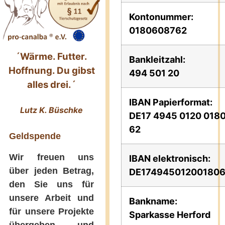
Kontonummer:
0180608762
´Wärme. Futter.
Bankleitzahl:
Hoffnung. Du gibst
494 501 20
alles drei.´
IBAN Papierformat:
Lutz K. Büschke
DE17 4945 0120 018
62
Geldspende
Wir freuen uns
IBAN elektronisch:
über jeden Betrag,
DE17494501200180
den Sie uns für
unsere Arbeit und
Bankname:
für unsere Projekte
Sparkasse Herford
übergeben und