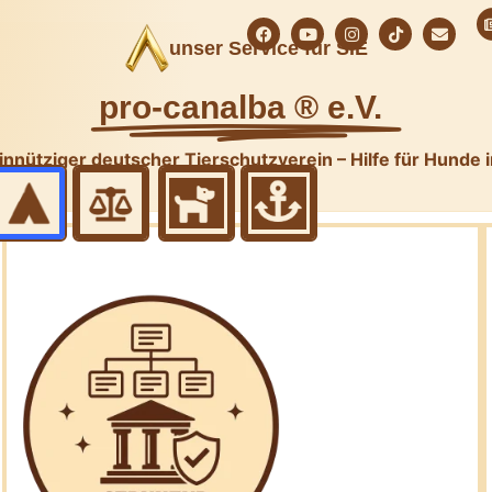
unser Service für SIE
pro-canalba ® e.V.
nnütziger deutscher Tierschutzverein – Hilfe für Hunde 