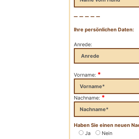
– – – – –
Ihre persönlichen Daten:
Anrede:
*
Vorname:
*
Nachname:
Haben Sie einen neuen N
Ja
Nein