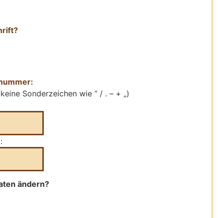
rift?
nnummer:
 keine Sonderzeichen wie “ / . – + „)
:
daten ändern?