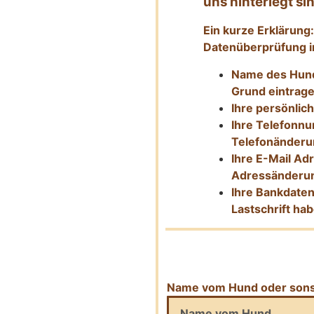
uns hinterlegt s
Ein kurze Erklärun
Datenüberprüfung i
Name des Hund
Grund eintrag
Ihre persönlic
Ihre Telefonn
Telefonänderu
Ihre E-Mail Adr
Adressänderu
Ihre Bankdaten,
Lastschrift ha
Name vom Hund oder sonst