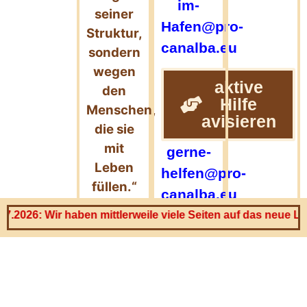
im-
seiner
Hafen@pro-
Struktur,
canalba.eu
sondern
wegen
aktive
den
Hilfe
Menschen,
avisieren
die sie
mit
gerne-
Leben
helfen@pro-
füllen.“
canalba.eu
26: Wir haben mittlerweile viele Seiten auf das neue Layout u
Chat GPT
Auf den
🙂
Button
klicken,