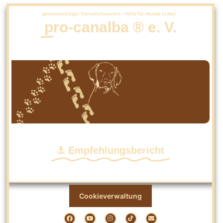
gemeinnütziger Tierschutzverein – Hilfe für Hunde in Not
pro-canalba ® e. V.
⚓ Empfehlungsbericht
Cookieverwaltung