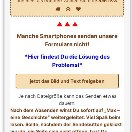
Bitte
und nicht als Roboter! Wählen Sie bitte
den LKW
1
2
3
wähle
Sie
ein
▲ ▲ ▲
Symbo
Manche Smartphones senden unsere
aus
um
Formulare nicht!
zu
*Hier findest Du die Lösung des
bewei
dass
Problems!*
Sie
als
Mensc
das
Je nach Dateigröße kann das Senden etwas
Formu
dauern.
ausgef
Nach dem Absenden wirst Du sofort auf „Max –
haben
eine Geschichte“ weitergeleitet. Viel Spaß beim
und
lesen. Sollte, nachdem der Sendebutton geklickt
nicht
wurde, die Seite sich nicht öffnen, hast Du