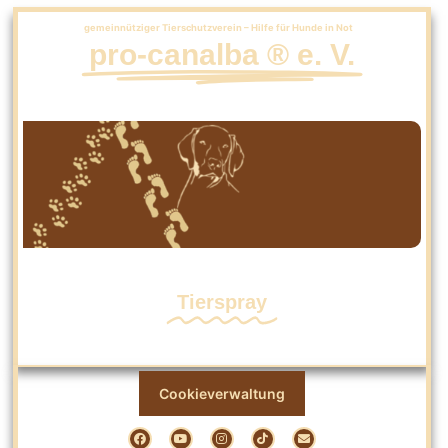
gemeinnütziger Tierschutzverein – Hilfe für Hunde in Not
pro-canalba ® e. V.
Tierspray
Cookieverwaltung