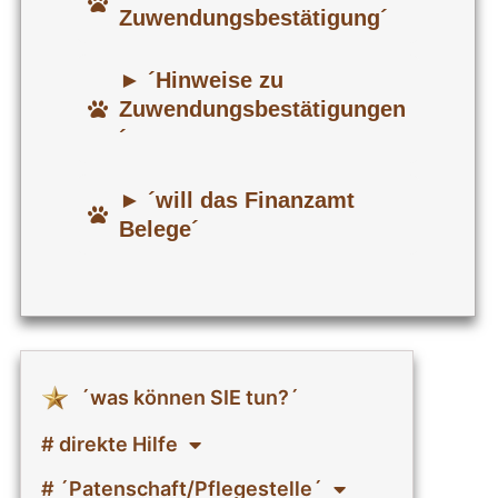
Zuwendungsbestätigung´
► ´Hinweise zu
Zuwendungsbestätigungen
´
► ´will das Finanzamt
Belege´
´was können SIE tun?´
# direkte Hilfe
# ´Patenschaft/Pflegestelle´