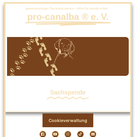
gemeinnütziger Tierschutzverein – Hilfe für Hunde in Not
pro-canalba ® e. V.
Sachspende
Cookieverwaltung