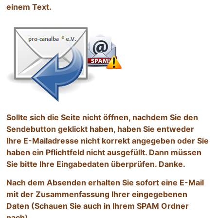
Formular
einem Text.
ausgefüllt
haben
und
nicht
als
Roboter!
Wählen
Sie
bitte
Sollte sich die Seite nicht öffnen, nachdem Sie den
die
Sendebutton geklickt haben, haben Sie entweder
Flagge
Ihre E-Mailadresse nicht korrekt angegeben oder Sie
haben ein Pflichtfeld nicht ausgefüllt. Dann müssen
Sie bitte Ihre Eingabedaten überprüfen. Danke.
Nach dem Absenden erhalten Sie sofort eine E-Mail
mit der Zusammenfassung Ihrer eingegebenen
Daten (Schauen Sie auch in Ihrem SPAM Ordner
nach).