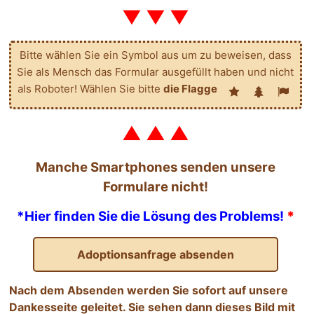
▼ ▼ ▼
Bitte wählen Sie ein Symbol aus um zu beweisen, dass
Sie als Mensch das Formular ausgefüllt haben und nicht
1
2
3
Bitte
als Roboter! Wählen Sie bitte
die Flagge
wählen
Sie
▲ ▲ ▲
ein
Symbol
Manche Smartphones senden unsere
aus
Formulare nicht!
um
zu
*Hier finden Sie die Lösung des Problems!
*
beweisen,
dass
Sie
als
Mensch
Nach dem Absenden werden Sie sofort auf unsere
das
Dankesseite geleitet. Sie sehen dann dieses Bild mit