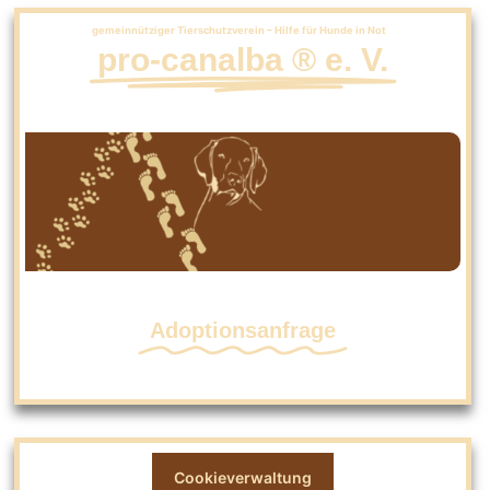
gemeinnütziger Tierschutzverein – Hilfe für Hunde in Not
pro-canalba ® e. V.
Adoptionsanfrage
Cookieverwaltung