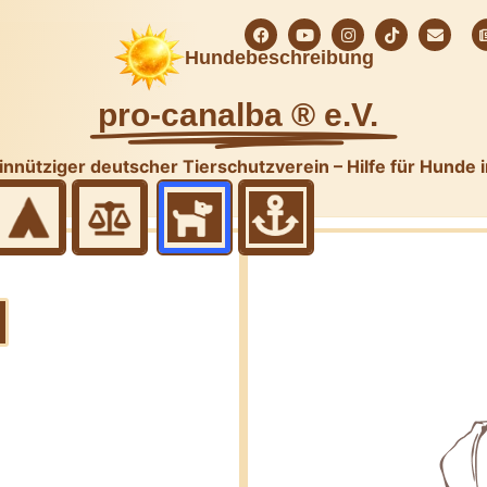
Hundebeschreibung
pro-canalba ® e.V.
nnütziger deutscher Tierschutzverein – Hilfe für Hunde 