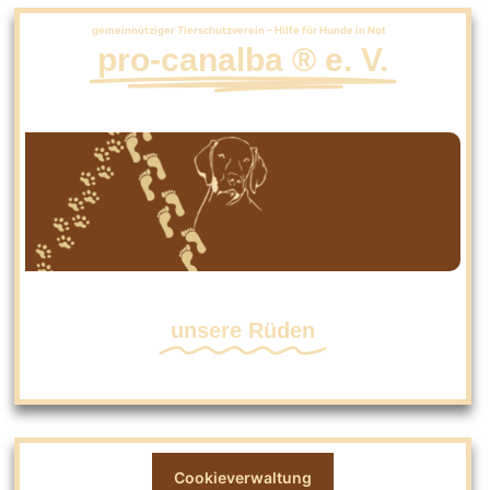
gemeinnütziger Tierschutzverein – Hilfe für Hunde in Not
pro-canalba ® e. V.
unsere Rüden
Cookieverwaltung